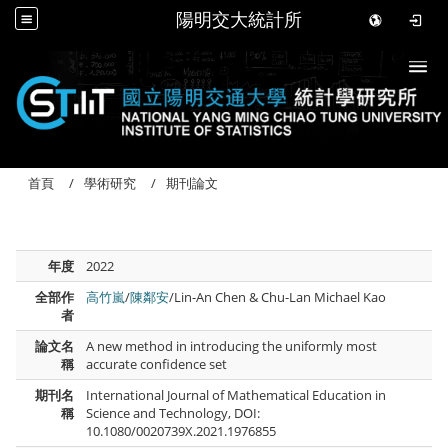
陽明交大統計所
Togg
首頁
學術研究
期刊論文
年度
2022
全部作
高竹嵐
/
陳鄰安
/Lin-An Chen & Chu-Lan Michael Kao
者
論文名
A new method in introducing the uniformly most
稱
accurate confidence set
期刊名
International Journal of Mathematical Education in
稱
Science and Technology, DOI:
10.1080/0020739X.2021.1976855