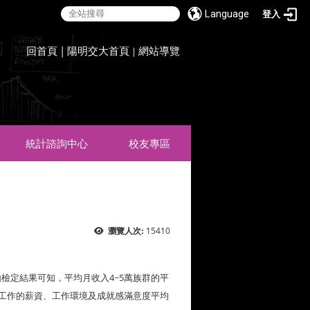
Language
登入
:::
回首頁
|
陽明交大首頁
網站導覽
|
統計諮詢中心
校友專區
15410
瀏覽人次:
由檢定結果可知，平均月收入4~5萬族群的平
前工作的薪資、工作環境及成就感滿意度平均