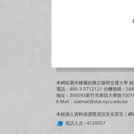
本網站著作權屬於國立陽明交通大學 統計
電話：886-3-5712121 分機號碼：568
地址：300093新竹市東區大學路10
E-Mail：statmail@stat.nycu.edu.tw
本校個人資料保護暨資訊安全宣言
｜
網
造訪人次 : 4120057