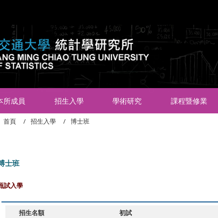
:::
本所成員
招生入學
學術研究
課程暨修業
首頁
招生入學
博士班
博士班
甄試入學
招生名額
初試