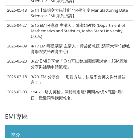
Science × EMI 系列演講】
2026-05-13
5/14【陽明交大統計所 114學年度 Manufacturing Data
Science × EMI 系列演講】
2026-04-27
5/15 EMI分享會 主講人：陳淑娟教授 (Department of
Mathematics and Statistics, Idaho State University,
U.S.A.)
2026-04-09
4/17 EMI專題演講 主講人：黃芸茵教授 (清華大學竹師教
育學院英語教育中心)
2026-03-23
3/27
EMI
分享會「
你也可以參加國際研討會：JSM經驗
分享與補助申請流程」
2026-03-18
3/20 EMI分享會 「用對方法，快速學會英文與外國語
言！」
2026-02-03
「培力英檢」開始報名囉! 期間為
月
日至
月
114-2
2
9
3
6
日，歡迎同學踴躍報名。
EMI專區
簡介