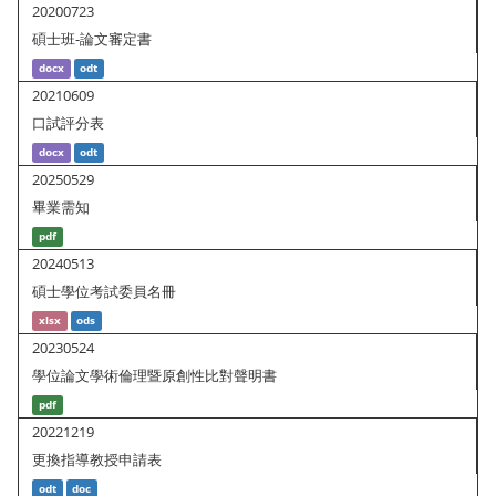
20200723
碩士班-論文審定書
docx
odt
20210609
口試評分表
docx
odt
20250529
畢業需知
pdf
20240513
碩士學位考試委員名冊
xlsx
ods
20230524
學位論文學術倫理暨原創性比對聲明書
pdf
20221219
更換指導教授申請表
odt
doc