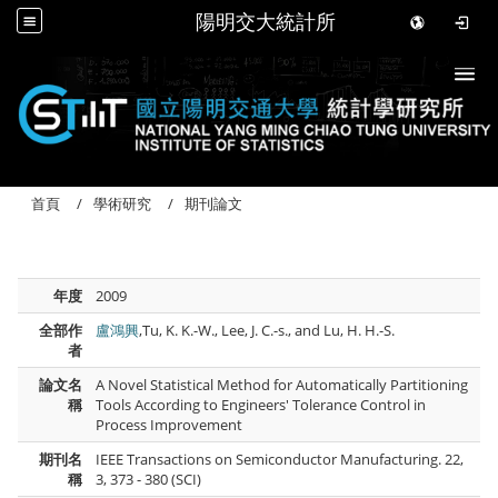
陽明交大統計所
Togg
首頁
學術研究
期刊論文
年度
2009
全部作
盧鴻興
,Tu, K. K.-W., Lee, J. C.-s., and Lu, H. H.-S.
者
論文名
A Novel Statistical Method for Automatically Partitioning
稱
Tools According to Engineers' Tolerance Control in
Process Improvement
期刊名
IEEE Transactions on Semiconductor Manufacturing. 22,
稱
3, 373 - 380 (SCI)