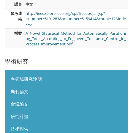
語言
中文
參考連
http://ieeexplore.ieee.org/xpl/freeabs_all.jsp?
結
isnumber=5191283&arnumber=5159414&count=12&inde
x=5
檔案
A_Novel_Statistical_Method_for_Automatically_Partitioni
ng_Tools_According_to_Engineers_Tolerance_Control_in_
Process_Improvement.pdf
學術研究
各領域研究說明
期刊論文
會議論文
研究計畫
技術報告