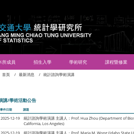
:::
本所成員
招生入學
學術研究
課程暨修業
首頁
最新消息
統計諮詢學術演講
演講/學術活動公告
事件日期
講題
2025-12-19
統計諮詢學術演講 主講人：Prof. Hua Zhou (Department of Biostatis
California, Los Angeles)
2025-12-19
統計諮詢學術演講 主講人：Prof. Maria M. Wong (Idaho State Uni