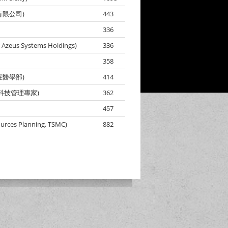
限公司)
443
336
eus Systems Holdings)
336
358
醫學部)
414
科技管理專家)
362
457
es Planning, TSMC)
882