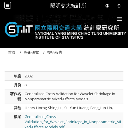
陽明交大統計所
Togg
首頁
學術研究
技術報告
年度
2002
月份
8
著作名
Generalized Cross-Validation for Wavelet Shrinkage in
稱
Nonparametric Mixed-Effects Models
其他
Henry Horng-Shing Lu, Su-Yun Huang, Fang-Jiun Lin,
檔案
Generalized_Cross-
Validation_for_Wavelet_Shrinkage_in_Nonparametric_Mi
xed-Effects_Models.pdf