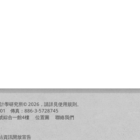
學研究所© 2026，請詳見
使用規則
。
01 傳真：886-3-5728745
01號綜合一館4樓
位置圖
聯絡我們
站資訊開放宣告