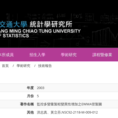
:::
本所成員
招生入學
學術研究
課程暨修業
首頁
學術研究
技術報告
年度
2003
月份
5
著作名稱
監控多變量製程變異性增加之EWMA管製圖
其他
洪志真、黃立芬,NSC92-2118-M-009-012