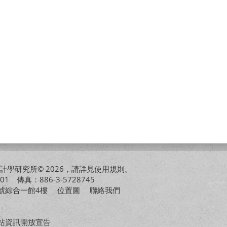
學研究所© 2026，請詳見
使用規則
。
01 傳真：886-3-5728745
01號綜合一館4樓
位置圖
聯絡我們
站資訊開放宣告