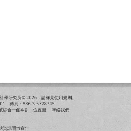
學研究所© 2026，請詳見
使用規則
。
01 傳真：886-3-5728745
01號綜合一館4樓
位置圖
聯絡我們
站資訊開放宣告