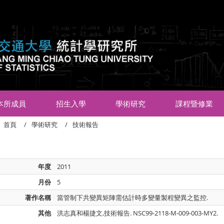
:::
本所成員
招生入學
學術研究
課程暨修業
首頁
學術研究
技術報告
年度
2011
月份
5
著作名稱
當管制下共變異矩陣需估計時多變量製程變異之監控.
其他
洪志真和楊捷文,技術報告. NSC99-2118-M-009-003-MY2.