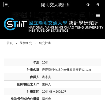
陽明交大統計所
Togg
首頁
學術研究
研究計畫
年度
2001
計畫名稱
衰變資料分析之無母數迴歸研究(2/2)
參與人
洪志真
職稱/擔任之工作
主持人
計畫期間
2001.08 ~ 2002.07
補助/委託或合作機構
國科會