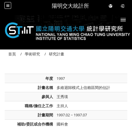
陽明交大統計所
Togg
首頁
學術研究
研究計畫
年度
1997
計畫名稱
多維迴歸模式上信賴區間的估計
參與人
王秀瑛
職稱/擔任之工作
主持人
計畫期間
1997.02 ~ 1997.07
補助/委託或合作機構
國科會