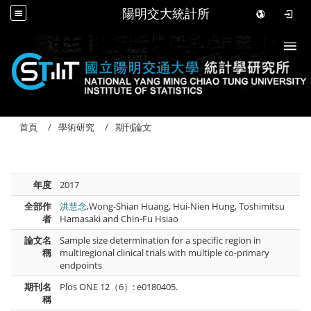
陽明交大統計所
Togg
首頁
學術研究
期刊論文
年度
2017
全部作
洪慧念
,Wong-Shian Huang, Hui-Nien Hung, Toshimitsu
者
Hamasaki and Chin-Fu Hsiao
論文名
Sample size determination for a specific region in
稱
multiregional clinical trials with multiple co-primary
endpoints
期刊名
Plos ONE 12（6）: e0180405.
稱