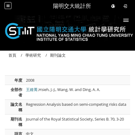
陽明交大統計所
Togg
首頁
學術研究
期刊論文
年度
2008
全部作
王維菁
,Hsieh, J.-J., Wang, W. and Ding, A. A.
者
論文名
Regression Analysis based on semi-competing risks data
稱
期刊名
Journal of the Royal Statistical Society, Series B. 70, 3-20
稱
語言
中文