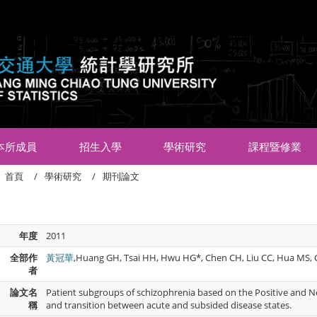
:::
本所成員
招生入學
學術研究
課程暨修業
首頁
學術研究
期刊論文
年度
2011
全部作
黃冠華
,Huang GH, Tsai HH, Hwu HG*, Chen CH, Liu CC, Hua MS,
者
論文名
Patient subgroups of schizophrenia based on the Positive and 
稱
and transition between acute and subsided disease states.