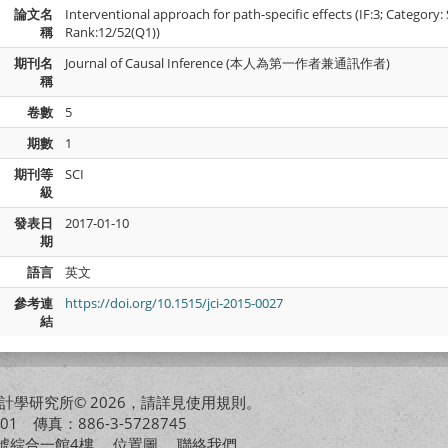
論文名
Interventional approach for path-specific effects (IF:3; Category
稱
Rank:12/52(Q1))
期刊名
Journal of Causal Inference (本人為第一作者兼通訊作者)
稱
卷數
5
期數
1
期刊等
SCI
級
發表日
2017-01-10
期
語言
英文
參考連
https://doi.org/10.1515/jci-2015-0027
結
學研究所© 2026，請詳見
使用規則
。
01 傳真：886-3-5728745
01號綜合一館4樓
位置圖
聯絡我們