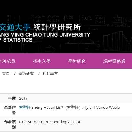
:::
本所成員
招生入學
學術研究
課程暨修業
首頁
學術研究
期刊論文
年度
2017
全部作
林聖軒
,Sheng-Hsuan Lin*（林聖軒）, Tyler J. VanderWeele
者
作者類
First Author,Corresponding Author
別