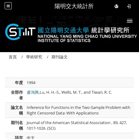
陽明交大統計所
Togg
首頁
學術研究
期刊論文
年度
1994
全部作
盧鴻興
,Lu, H. H.-S., Wells, M. T., and Tiwari, R. C.
者
論文名
Inference for Functions in the Two-Sample Problem with
稱
Right Censored Data: With Applications
期刊名
Journal of the American Statistical Association , 89, 427,
稱
1017-1026. (SCI)
語言
中文