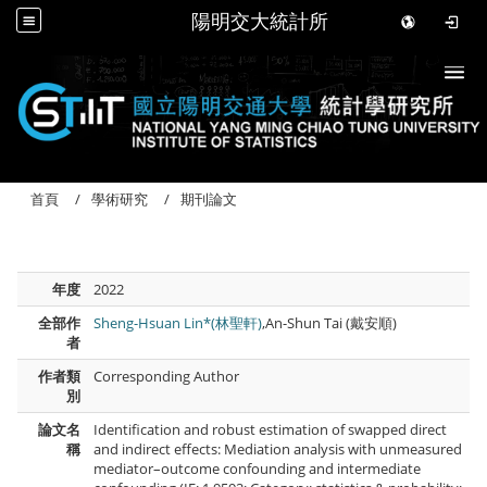
陽明交大統計所
Togg
首頁
學術研究
期刊論文
年度
2022
全部作
Sheng-Hsuan Lin*(林聖軒)
,An-Shun Tai (戴安順)
者
作者類
Corresponding Author
別
論文名
Identification and robust estimation of swapped direct
稱
and indirect effects: Mediation analysis with unmeasured
mediator–outcome confounding and intermediate