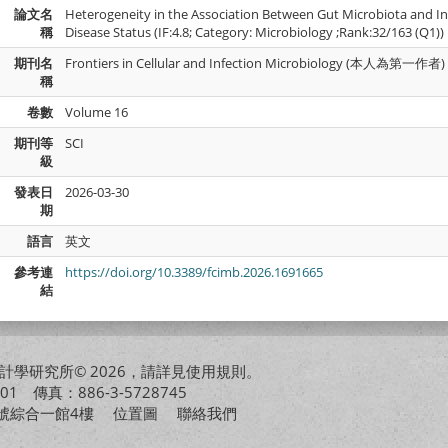
論文名
Heterogeneity in the Association Between Gut Microbiota and 
稱
Disease Status (IF:4.8; Category: Microbiology ;Rank:32/163 (Q1))
期刊名
Frontiers in Cellular and Infection Microbiology (本人為第一作者)
稱
卷數
Volume 16
期刊等
SCI
級
發表日
2026-03-30
期
語言
英文
參考連
https://doi.org/10.3389/fcimb.2026.1691665
結
學研究所© 2026，請詳見
使用規則
。
01 傳真：886-3-5728745
01號綜合一館4樓
位置圖
聯絡我們