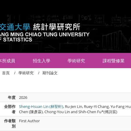
:::
本所成員
招生入學
學術研究
課程暨修業
首頁
學術研究
期刊論文
年度
2026
全部作
Sheng-Hsuan Lin (林聖軒)
, Ru-Jen Lin, Ruey-Yi Chang, Yu-Fang 
者
Chen (陳彥霖), Chong-You Lin and Shih-Chen Fu*(傅詩宸)
作者類
First Author
別