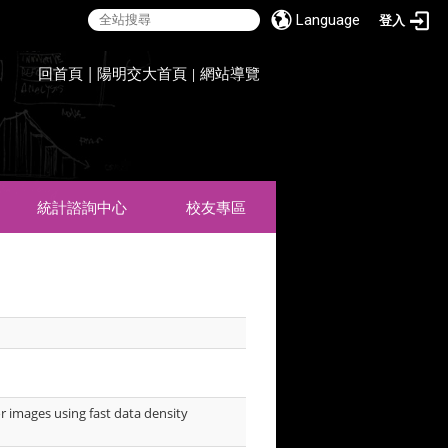
Language
登入
:::
回首頁
|
陽明交大首頁
網站導覽
|
統計諮詢中心
校友專區
 images using fast data density