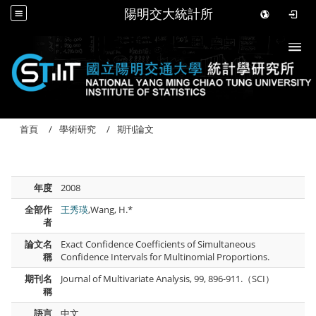
陽明交大統計所
Togg
首頁
學術研究
期刊論文
年度
2008
全部作
王秀瑛
,Wang, H.*
者
論文名
Exact Confidence Coefficients of Simultaneous
稱
Confidence Intervals for Multinomial Proportions.
期刊名
Journal of Multivariate Analysis, 99, 896-911.（SCI）
稱
語言
中文