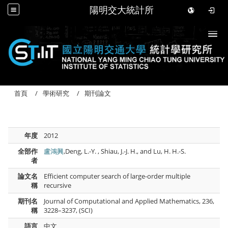
陽明交大統計所
Togg
首頁
學術研究
期刊論文
年度
2012
全部作
盧鴻興
,Deng, L.-Y. , Shiau, J.-J. H., and Lu, H. H.-S.
者
論文名
Efficient computer search of large-order multiple
稱
recursive
期刊名
Journal of Computational and Applied Mathematics, 236,
稱
3228–3237, (SCI)
語言
中文