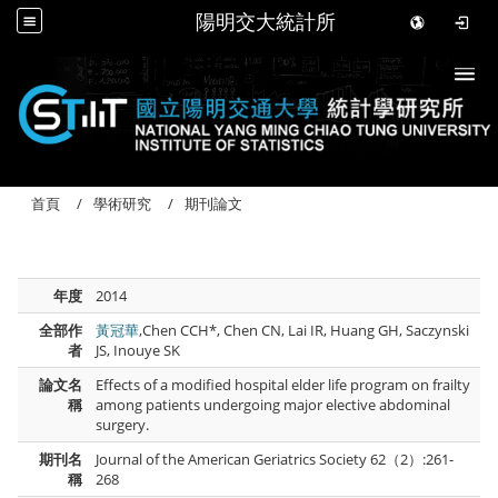
陽明交大統計所
Togg
首頁
學術研究
期刊論文
年度
2014
全部作
黃冠華
,Chen CCH*, Chen CN, Lai IR, Huang GH, Saczynski
者
JS, Inouye SK
論文名
Effects of a modified hospital elder life program on frailty
稱
among patients undergoing major elective abdominal
surgery.
期刊名
Journal of the American Geriatrics Society 62（2）:261-
稱
268