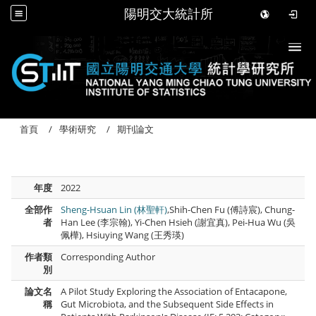
陽明交大統計所
Togg
首頁
學術研究
期刊論文
年度
2022
全部作
Sheng-Hsuan Lin (林聖軒)
,Shih-Chen Fu (傅詩宸), Chung-
者
Han Lee (李宗翰), Yi-Chen Hsieh (謝宜真), Pei-Hua Wu (吳
佩樺), Hsiuying Wang (王秀瑛)
作者類
Corresponding Author
別
論文名
A Pilot Study Exploring the Association of Entacapone,
稱
Gut Microbiota, and the Subsequent Side Effects in