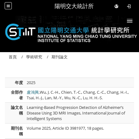
陽明交大統計所
Togg
首頁
學術研究
期刊論文
年度
2025
全部作
盧鴻興
,Wu, J. C.-H., Chien, T.-C., Chang, C.-C., Chang, H.-I.,
者
Tsai, H.-J., Lan, M.-Y., Wu, N.-C., Lu, H. H.-S.
論文名
Learning-Based Progression Detection of Alzheimer’s
稱
Disease Using 3D MRI Images, International Journal of
Intelligent Systems
期刊名
Volume 2025, Article ID 3981977, 18 pages.
稱