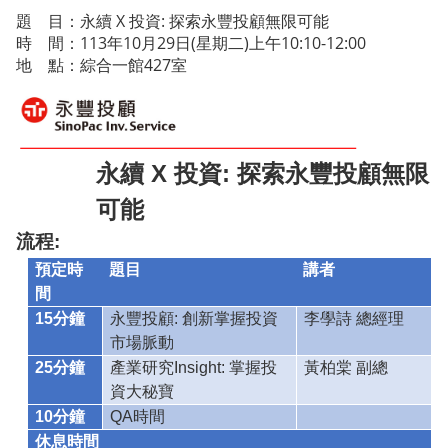
題 目：永續 X 投資: 探索永豐投顧無限可能
時 間：113年10月29日(星期二)上午10:10-12:00
地 點：綜合一館427室
永續 X 投資: 探索永豐投顧無限
可能
流程:
預定時
題目
講者
間
15
分鐘
永豐投顧: 創新掌握投資
李學詩 總經理
市場脈動
25
分鐘
產業研究Insight: 掌握投
黃柏棠 副總
資大秘寶
10
分鐘
QA
時間
休息時間