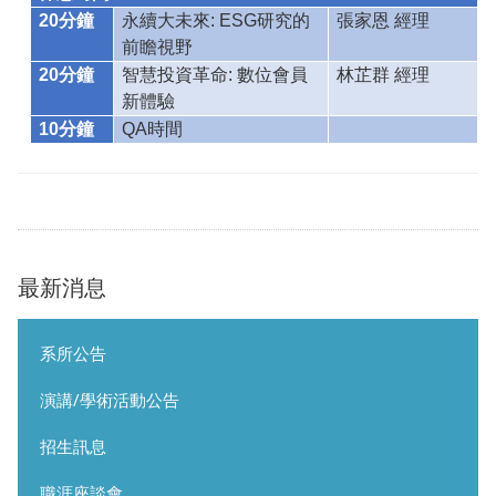
20
分鐘
永續大未來: ESG研究的
張家恩 經理
前瞻視野
20
分鐘
智慧投資革命: 數位會員
林芷群 經理
新體驗
10
分鐘
QA
時間
最新消息
系所公告
演講/學術活動公告
招生訊息
職涯座談會