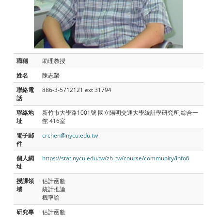
職稱
助理教授
姓名
陳志榮
聯絡電
886-3-5712121 ext 31794
話
聯絡地
新竹市大學路1001號 國立陽明交通大學統計學研究所,綜合一
址
館 416室
電子郵
crchen@nycu.edu.tw
件
個人網
https://stat.nycu.edu.tw/zh_tw/course/community/info6
址
授課領
估計函數
域
統計推論
機率論
研究專
估計函數