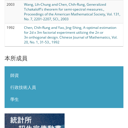
2003
Wang, Lih-Chung and Chen, Chih-Rung, Generalized
Tchakaloff's theorem for semi-spectral measures.,
Proceedings of the American Mathematical Society, Vol. 131,
No. 7, 2201-2207, SCI., 2003
1992
Chen, Chih-Rung and Yao, Jing-Shing, A-optimal estimation
for 2d x 3m factorial experiment utilizing the 2n or
3n orthogonal design. Chinese Journal of Mathematics, Vol.
20, No. 1, 31-53., 1992
本所成員
師資
行政技術人員
學生