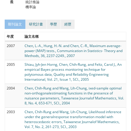
長
統計推論
機率論
期刊論文
研究計畫
學歷
經歷
年度
論文名稱
2007
Chen, L.-A., Hung, H.-N. and Chen, C.-R., Maximum average-
power (MAP) tests., Communication in Statistics- Theory and
Methods, 36, 2237-2249., 2007
2005
Shiau, Jyh-Jen Horng, Chen, Chih-Rung, and Feltz, Carol J., An
empirical Bayes process monitoring technique for
polytomous data, Quality and Reliability Engineering
International, Vol. 21, Issue 1, SCI., 2005
2004
Chen, Chih-Rung and Wang, Lih-Chung, ixed-sample optimal
non-orthogonalestimating functions in the presence of
nuisance parameters, Taiwanese Journalof Mathematics, Vol.
8, No. 4, 653-671, SCI., 2004
2003
Chen, Chih-Rung and Wang, Lih-Chung, Likelihood inference
under the generalresponse transformation model with
heteroscedastic errors, Taiwanese Journalof Mathematics,
Vol. 7, No. 2, 261-273, SCI., 2003