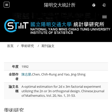
陽明交大統計所
Togg
首頁
學術研究
期刊論文
年度
1992
全部作
陳志榮
,Chen, Chih-Rung and Yao, Jing-Shing
者
論文名
A-optimal estimation for 2d x 3m factorial experiment
稱
utilizing the 2n or 3n orthogonal design. Chinese Journal
of Mathematics, Vol. 20, No. 1, 31-53.
學術研究