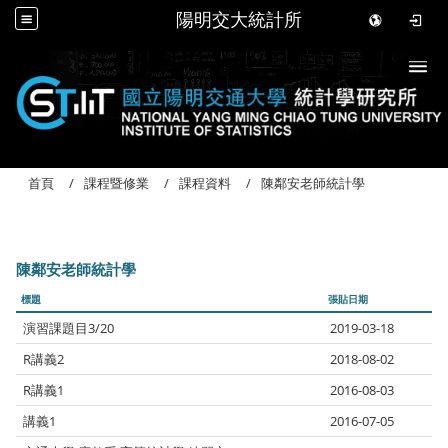
陽明交大統計所
Togg
首頁
課程暨修業
課程資料
陳鄰安老師統計學
陳鄰安老師統計學
標題
張貼日期
演習課題目3/20
2019-03-18
R講義2
2018-08-02
R講義1
2016-08-03
講義1
2016-07-05