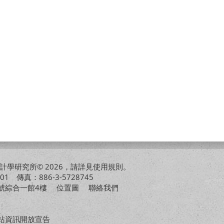
學研究所© 2026，請詳見
使用規則
。
01 傳真：886-3-5728745
01號綜合一館4樓
位置圖
聯絡我們
站資訊開放宣告