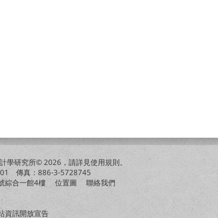
學研究所© 2026，請詳見
使用規則
。
01 傳真：886-3-5728745
01號綜合一館4樓
位置圖
聯絡我們
站資訊開放宣告