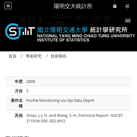
陽明交大統計所
Togg
首頁
學術研究
技術報告
年度
2009
月份
5
著作名
Profile Monitoring via Oja Data Depth
稱
其他
Shiau, J.-J. H. and Wang, S.-H.,Technical Report. NSC97-
2118-M-009 -002-MY2.