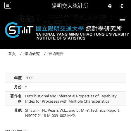
陽明交大統計所
Togg
首頁
學術研究
技術報告
年度
2009
月份
5
著作名
Distributional and Inferential Properties of Capability
稱
Index for Processes with Multiple Characteristics
其他
Shiau, J.-J. H., Pearn, W.L., and Li, M.-Y.,Technical Report.
NSC97-2118-M-009 -002-MY2.