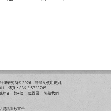
學研究所© 2026，請詳見
使用規則
。
01 傳真：886-3-5728745
01號綜合一館4樓
位置圖
聯絡我們
站資訊開放宣告