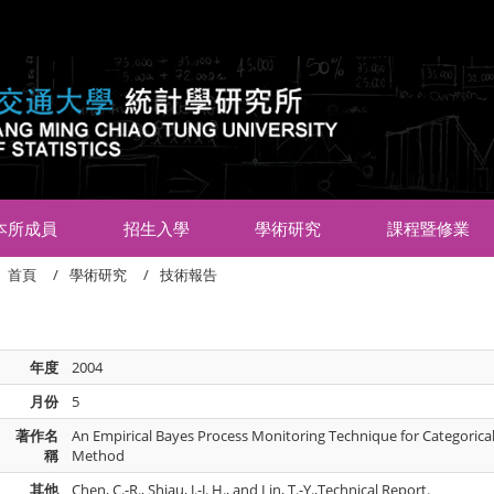
:::
本所成員
招生入學
學術研究
課程暨修業
首頁
學術研究
技術報告
年度
2004
月份
5
著作名
An Empirical Bayes Process Monitoring Technique for Categorical 
稱
Method
其他
Chen, C.-R., Shiau, J.-J. H., and Lin, T.-Y.,Technical Report.