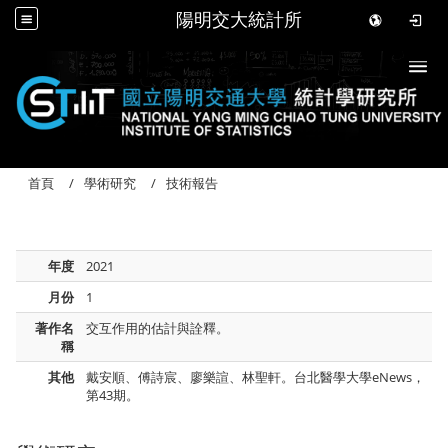
陽明交大統計所
Togg
首頁
學術研究
技術報告
年度
2021
月份
1
著作名
交互作用的估計與詮釋。
稱
其他
戴安順、傅詩宸、廖樂諠、林聖軒。台北醫學大學eNews，
第43期。