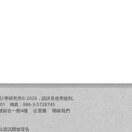
學研究所© 2026，請詳見
使用規則
。
01 傳真：886-3-5728745
01號綜合一館4樓
位置圖
聯絡我們
站資訊開放宣告