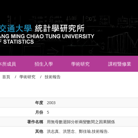
:::
本所成員
招生入學
學術研究
課程暨修業
首頁
學術研究
技術報告
年度
2003
月份
5
著作名稱
用無母數迴歸分析兩變數間之因果關係
其他
洪志真、洪慧念、鄭佳瑜,技術報告.