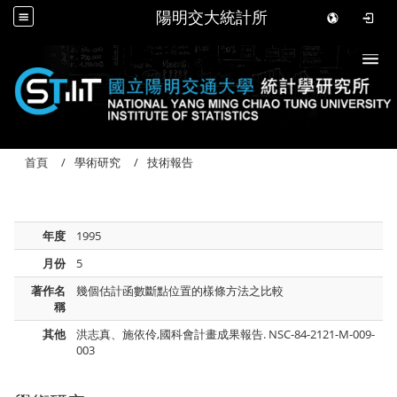
陽明交大統計所
Togg
首頁
學術研究
技術報告
年度
1995
月份
5
著作名
幾個估計函數斷點位置的樣條方法之比較
稱
其他
洪志真、施依伶,國科會計畫成果報告. NSC-84-2121-M-009-
003