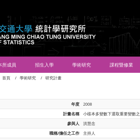
:::
本所成員
招生入學
學術研究
課程暨修業
首頁
學術研究
研究計畫
年度
2008
計畫名稱
小樣本多變數下選取重要變數
參與人
洪慧念
職稱/擔任之工作
主持人