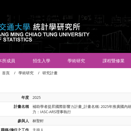
:::
本所成員
招生入學
學術研究
課程暨修業
首頁
學術研究
研究計畫
年度
2025
計畫名稱
補助學者提昇國際影響力計畫_計畫名稱: 2025年推廣國
力：IASC-ARS理事執行
參與人
林聖軒
職稱/擔任之工作
主持人