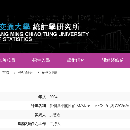
:::
本所成員
招生入學
學術研究
課程暨修業
首頁
學術研究
研究計畫
年度
2004
計畫名稱
多個具相關性的 M/M/n/n, M/G/n/n 與 G/G/n
參與人
洪慧念
職稱/擔任之工作
主持人