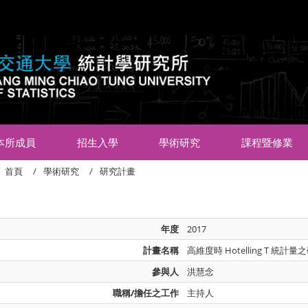
:::
本所成員
招生入學
學術研究
課程暨修業
首頁
學術研究
研究計畫
年度
2017
計畫名稱
高維度時 Hotelling T 統計量
參與人
洪慧念
職稱/擔任之工作
主持人