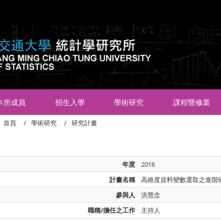
:::
本所成員
招生入學
學術研究
課程暨修業
首頁
學術研究
研究計畫
年度
2016
計畫名稱
高維度資料變數選取之進階
參與人
洪慧念
職稱/擔任之工作
主持人