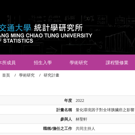
:::
本所成員
招生入學
學術研究
課程暨修業
首頁
學術研究
研究計畫
年度
2022
計畫名稱
量化環境因子對全球胰臟癌之影響（
參與人
林聖軒
職稱/擔任之工作
共同主持人