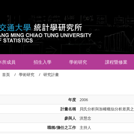
:::
本所成員
招生入學
學術研究
課程暨修業
首頁
學術研究
研究計畫
年度
2006
計畫名稱
貝氏分析與加權概似分析差異
參與人
洪慧念
職稱/擔任之工作
主持人