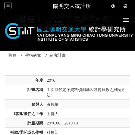
陽明交大統計所
Togg
首頁
學術研究
研究計畫
年度
2016
計畫名稱
由次世代定序資料偵測基因體拷貝數之貝氏方
法
參與人
黃冠華
職稱/擔任之工作
主持人
計畫期間
2016.08 ~ 2018.10
補助/委託或合作機
科技部