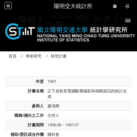
陽明交大統計所
Togg
首頁
學術研究
研究計畫
年度
1997
計畫名稱
正子放射形電腦斷層攝影與相關資訊的統計合
成
參與人
盧鴻興
職稱/擔任之工作
主持人
計畫期間
1996.08 ~ 1997.07
補助/委託或合作機
國科會