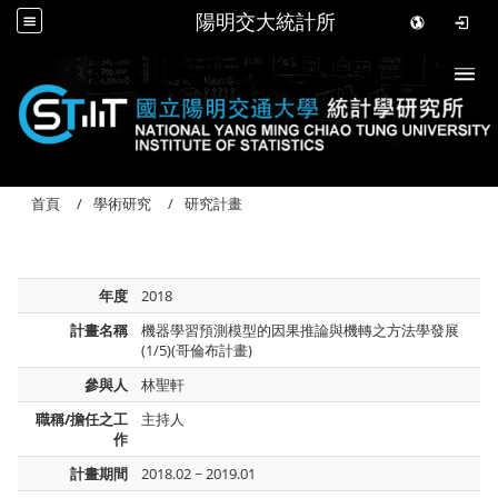
陽明交大統計所
Togg
首頁
學術研究
研究計畫
年度
2018
計畫名稱
機器學習預測模型的因果推論與機轉之方法學發展
(1/5)(哥倫布計畫)
參與人
林聖軒
職稱/擔任之工
主持人
作
計畫期間
2018.02 ~ 2019.01