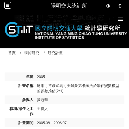
陽明交大統計所
Togg
首頁
學術研究
研究計畫
年度
2005
計畫名稱
應用可逆躍式馬可夫鏈蒙第卡羅法於潛在變數模型
的參數推估(2/1)
參與人
黃冠華
職稱/擔任之工
主持人
作
計畫期間
2005.08 ~ 2006.07