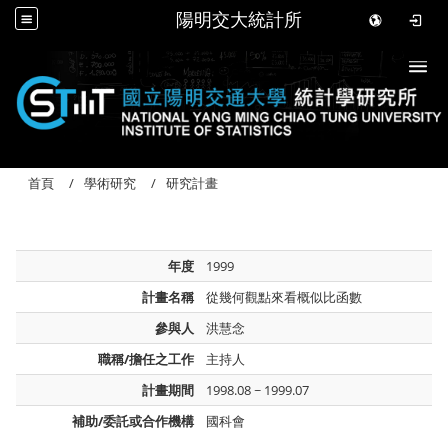
陽明交大統計所
Togg
首頁
學術研究
研究計畫
年度
1999
計畫名稱
從幾何觀點來看概似比函數
參與人
洪慧念
職稱/擔任之工作
主持人
計畫期間
1998.08 ~ 1999.07
補助/委託或合作機構
國科會